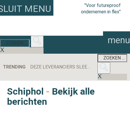
"Voor futureproof
SLUIT MENU
ondernemen in flex"
menu
TRENDING
DEZE LEVERANCIERS SLEEPTEN DE MEESTE AANBESTEDINGEN BINNEN IN 2025
Schiphol
-
Bekijk alle
berichten