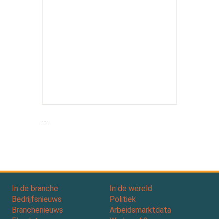
....
In de branche
In de wereld
Bedrijfsnieuws
Politiek
Branchenieuws
Arbeidsmarktdata