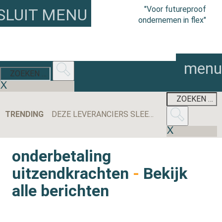
"Voor futureproof
SLUIT MENU
ondernemen in flex"
menu
TRENDING
DEZE LEVERANCIERS SLEEPTEN DE MEESTE AANBESTEDINGEN BINNEN IN 2025
onderbetaling
uitzendkrachten
-
Bekijk
alle berichten