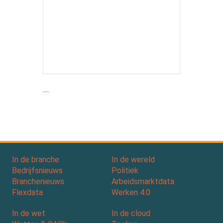
....
In de branche
In de wereld
Bedrijfsnieuws
Politiek
Branchenieuws
Arbeidsmarktdata
Flexdata
Werken 4.0
In de wet
In de cloud