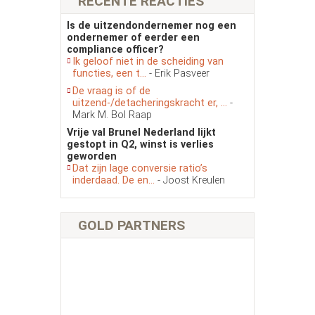
RECENTE REACTIES
Is de uitzendondernemer nog een
ondernemer of eerder een
compliance officer?
Ik geloof niet in de scheiding van
functies, een t...
- Erik Pasveer
De vraag is of de
uitzend-/detacheringskracht er, ...
-
Mark M. Bol Raap
Vrije val Brunel Nederland lijkt
gestopt in Q2, winst is verlies
geworden
Dat zijn lage conversie ratio’s
inderdaad. De en...
- Joost Kreulen
GOLD PARTNERS