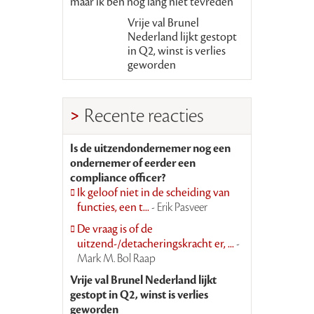
maar ik ben nog lang niet tevreden’
Vrije val Brunel
Nederland lijkt gestopt
in Q2, winst is verlies
geworden
Recente reacties
Is de uitzendondernemer nog een
ondernemer of eerder een
compliance officer?
Ik geloof niet in de scheiding van
functies, een t...
- Erik Pasveer
De vraag is of de
uitzend-/detacheringskracht er, ...
-
Mark M. Bol Raap
Vrije val Brunel Nederland lijkt
gestopt in Q2, winst is verlies
geworden