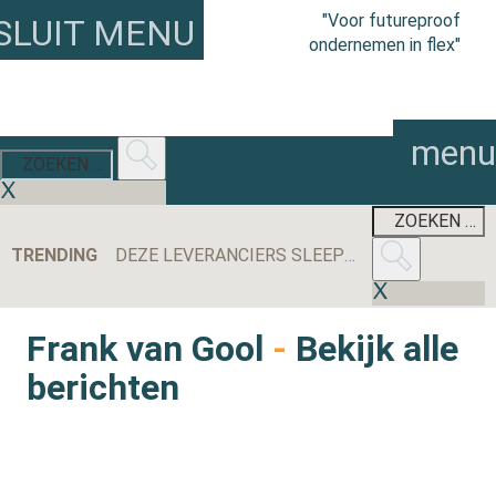
"Voor futureproof
SLUIT MENU
ondernemen in flex"
menu
TRENDING
DEZE LEVERANCIERS SLEEPTEN DE MEESTE AANBESTEDINGEN BINNEN IN 2025
EERSTE KAMER STEMT IN MET WET MEER ZEKERHEID FLEXWERKERS
Frank van Gool
-
Bekijk alle
berichten