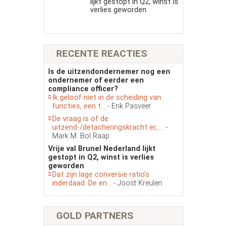
lijkt gestopt in Q2, winst is
verlies geworden
RECENTE REACTIES
Is de uitzendondernemer nog een
ondernemer of eerder een
compliance officer?
Ik geloof niet in de scheiding van
functies, een t...
- Erik Pasveer
De vraag is of de
uitzend-/detacheringskracht er, ...
-
Mark M. Bol Raap
Vrije val Brunel Nederland lijkt
gestopt in Q2, winst is verlies
geworden
Dat zijn lage conversie ratio’s
inderdaad. De en...
- Joost Kreulen
GOLD PARTNERS