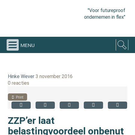
"Voor futureproof
ondernemen in flex"
menu
Hinke Wever
3 november 2016
0 reacties
Print
ZZP’er laat
belastingvoordeel onbenut