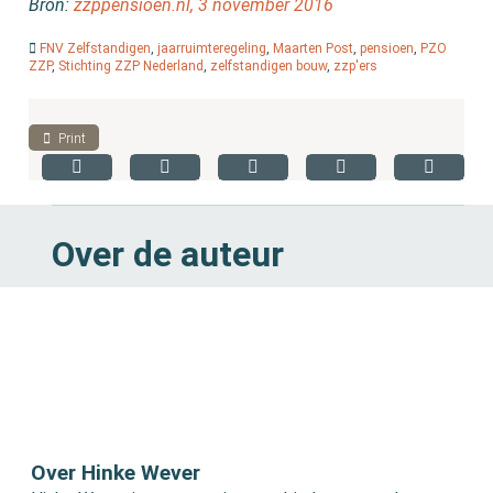
Bron:
zzppensioen.nl, 3 november 2016
FNV Zelfstandigen
,
jaarruimteregeling
,
Maarten Post
,
pensioen
,
PZO
ZZP
,
Stichting ZZP Nederland
,
zelfstandigen bouw
,
zzp'ers
Print
Over de auteur
Over Hinke Wever