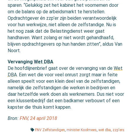
sparen. “Gelukkig zet het kabinet het voornemen door
om de balans op de arbeidsmarkt te herstellen.
Opdrachtgever én zzp’er zijn beiden verantwoordelijk
voor hun werkwijze, niet alleen de zelfstandige. Nu is
het nog zaak dat de Belastingdienst weer gaat
handhaven. Want zolang er niet wordt gehandhaafd,
blijven opdrachtgevers op hun handen zitten”, aldus Van
Noort.
Vervanging
Wet DBA
De hoofdlijnenbrief gaat over de vervanging van de
Wet
DBA
. Een wet die voor veel onrust zorgt maar in feite
alleen speelt voor een klein deel van de zelfstandigen,
namelijk die zelfstandigen die werken in bedrijven en
daar hetzelfde werk doen als werknemers. Dus niet voor
een klussenbedrijf dat een badkamer verbouwt of een
kapster die thuis komt kappen.
Bron:
FNV, 24 april 2018
FNV Zelfstandigen
,
minister Koolmees
,
wet dba
,
zzp'ers