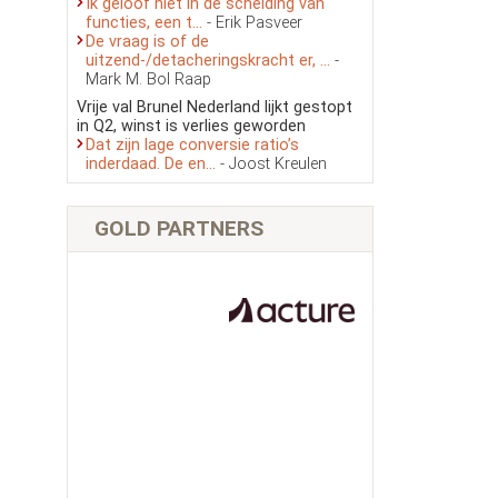
Ik geloof niet in de scheiding van
functies, een t...
- Erik Pasveer
De vraag is of de
uitzend-/detacheringskracht er, ...
-
Mark M. Bol Raap
Vrije val Brunel Nederland lijkt gestopt
in Q2, winst is verlies geworden
Dat zijn lage conversie ratio’s
inderdaad. De en...
- Joost Kreulen
GOLD PARTNERS