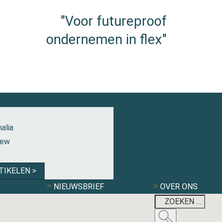
"Voor futureproof
ondernemen in flex"
alia
iew
TIKELEN >
NIEUWSBRIEF
OVER ONS
ONRUST EN WEE