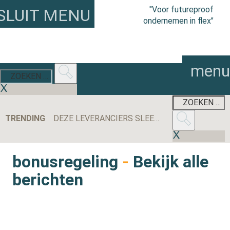
"Voor futureproof
SLUIT MENU
ondernemen in flex"
menu
TRENDING
DEZE LEVERANCIERS SLEEPTEN DE MEESTE AANBESTEDINGEN BINNEN IN 2025
bonusregeling
-
Bekijk alle
berichten