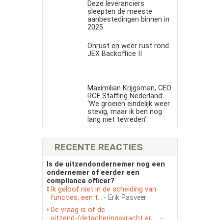
Deze leveranciers
sleepten de meeste
aanbestedingen binnen in
2025
Onrust en weer rust rond
JEX Backoffice II
Maximilian Krijgsman, CEO
RGF Staffing Nederland:
‘We groeien eindelijk weer
stevig, maar ik ben nog
lang niet tevreden’
RECENTE REACTIES
Is de uitzendondernemer nog een
ondernemer of eerder een
compliance officer?
Ik geloof niet in de scheiding van
functies, een t...
- Erik Pasveer
De vraag is of de
uitzend-/detacheringskracht er, ...
-