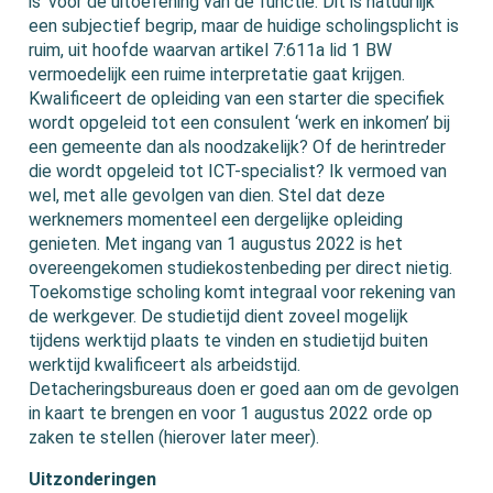
is’ voor de uitoefening van de functie. Dit is natuurlijk
een subjectief begrip, maar de huidige scholingsplicht is
ruim, uit hoofde waarvan artikel 7:611a lid 1 BW
vermoedelijk een ruime interpretatie gaat krijgen.
Kwalificeert de opleiding van een starter die specifiek
wordt opgeleid tot een consulent ‘werk en inkomen’ bij
een gemeente dan als noodzakelijk? Of de herintreder
die wordt opgeleid tot ICT-specialist? Ik vermoed van
wel, met alle gevolgen van dien. Stel dat deze
werknemers momenteel een dergelijke opleiding
genieten. Met ingang van 1 augustus 2022 is het
overeengekomen studiekostenbeding per direct nietig.
Toekomstige scholing komt integraal voor rekening van
de werkgever. De studietijd dient zoveel mogelijk
tijdens werktijd plaats te vinden en studietijd buiten
werktijd kwalificeert als arbeidstijd.
Detacheringsbureaus doen er goed aan om de gevolgen
in kaart te brengen en voor 1 augustus 2022 orde op
zaken te stellen (hierover later meer).
Uitzonderingen