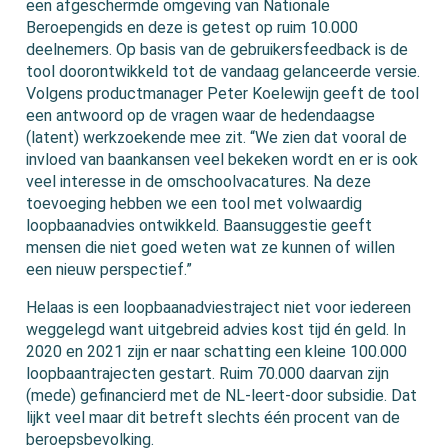
een afgeschermde omgeving van Nationale
Beroepengids en deze is getest op ruim 10.000
deelnemers. Op basis van de gebruikersfeedback is de
tool doorontwikkeld tot de vandaag gelanceerde versie.
Volgens productmanager Peter Koelewijn geeft de tool
een antwoord op de vragen waar de hedendaagse
(latent) werkzoekende mee zit. “We zien dat vooral de
invloed van baankansen veel bekeken wordt en er is ook
veel interesse in de omschoolvacatures. Na deze
toevoeging hebben we een tool met volwaardig
loopbaanadvies ontwikkeld. Baansuggestie geeft
mensen die niet goed weten wat ze kunnen of willen
een nieuw perspectief.”
Helaas is een loopbaanadviestraject niet voor iedereen
weggelegd want uitgebreid advies kost tijd én geld. In
2020 en 2021 zijn er naar schatting een kleine 100.000
loopbaantrajecten gestart. Ruim 70.000 daarvan zijn
(mede) gefinancierd met de NL-leert-door subsidie. Dat
lijkt veel maar dit betreft slechts één procent van de
beroepsbevolking.