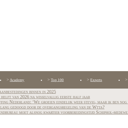
Academy
Top 100
Experts
aanbestedingen binnen in 2025
elft van 2026 na wisselvallig eerste half jaar
ng Nederland: ‘We groeien eindelijk weer stevig, maar ik ben nog 
nlang gedoogd door de overgangsregeling van de Wtta?
zendbureau moet alsnog kwartier voorbereidingstijd Schiphol-medewe