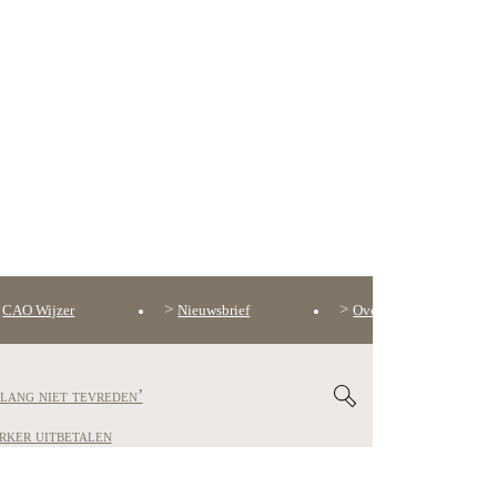
CAO Wijzer
Nieuwsbrief
Over ons
lang niet tevreden’
rker uitbetalen