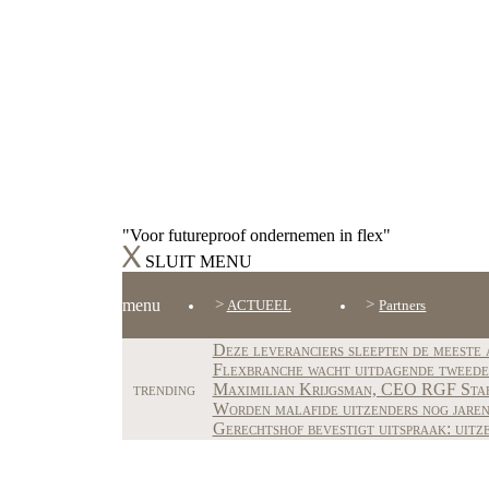
"Voor futureproof ondernemen in flex"
SLUIT MENU
menu
ACTUEEL
Partners
Deze leveranciers sleepten de meeste 
Flexbranche wacht uitdagende tweede h
trending
Maximilian Krijgsman, CEO RGF Staffi
Worden malafide uitzenders nog jare
Gerechtshof bevestigt uitspraak: uit