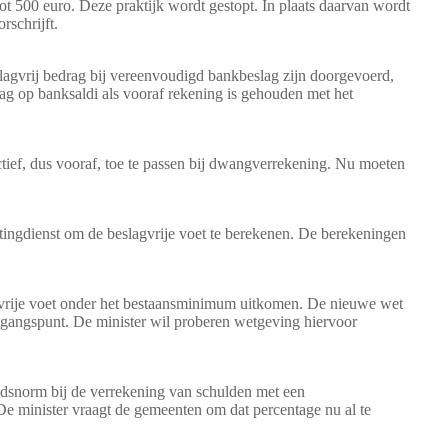
ot 500 euro. Deze praktijk wordt gestopt. In plaats daarvan wordt
rschrijft.
eslagvrij bedrag bij vereenvoudigd bankbeslag zijn doorgevoerd,
lag op banksaldi als vooraf rekening is gehouden met het
tief, dus vooraf, toe te passen bij dwangverrekening. Nu moeten
ingdienst om de beslagvrije voet te berekenen. De berekeningen
agvrije voet onder het bestaansminimum uitkomen. De nieuwe wet
tgangspunt. De minister wil proberen wetgeving hiervoor
ndsnorm bij de verrekening van schulden met een
De minister vraagt de gemeenten om dat percentage nu al te