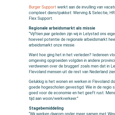
Burger Support
werkt aan de invulling van vac
compleet dienstpakket: Werving & Selectie, H
Flex Support.
Regionale arbeidsmarkt als missie
“Vijftien jaar geleden zijn wij in Lelystad ons ei
hoeveel potentie de regionale arbeidsmarkt heef
arbeidsmarkt onze missie.
Want hoe ging het in het verleden? Iedereen vlo
omgeving opgroeiden volgden in andere provinci
verdwenen over de bruggen’ zoals men dat in Le
Flevoland mensen uit de rest van Nederland zie
Gelukkig is het wonen en werken in Flevoland d
goede hogescholen gevestigd. Wie in de regio st
goed voor de economie en het geeft rust. Mensen
tijd aan woon/werkverkeer.”
Stagebemiddeling
“Wij werken daarom onder meer samen met Wind