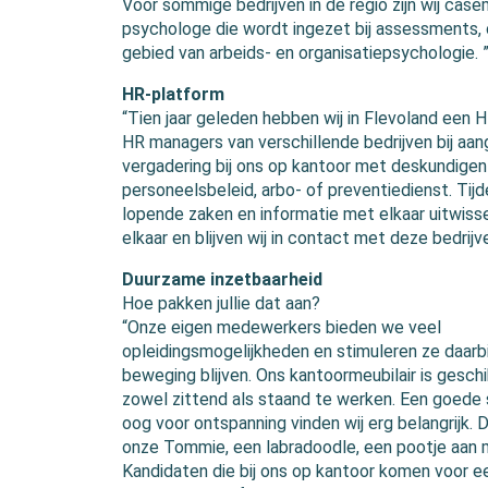
Voor sommige bedrijven in de regio zijn wij cas
psychologe die wordt ingezet bij assessments, 
gebied van arbeids- en organisatiepsychologie. 
HR-platform
“Tien jaar geleden hebben wij in Flevoland een H
HR managers van verschillende bedrijven bij aang
vergadering bij ons op kantoor met deskundigen
personeelsbeleid, arbo- of preventiedienst. Ti
lopende zaken en informatie met elkaar uitwiss
elkaar en blijven wij in contact met deze bedrijve
Duurzame inzetbaarheid
Hoe pakken jullie dat aan?
“Onze eigen medewerkers bieden we veel
opleidingsmogelijkheden en stimuleren ze daarbij
beweging blijven. Ons kantoormeubilair is gesch
zowel zittend als staand te werken. Een goede 
oog voor ontspanning vinden wij erg belangrijk. 
onze Tommie, een labradoodle, een pootje aan 
Kandidaten die bij ons op kantoor komen voor e