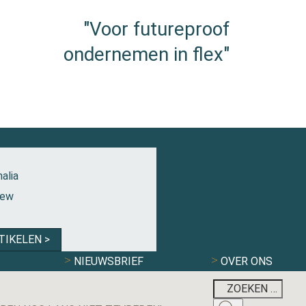
"Voor futureproof
ondernemen in flex"
alia
iew
TIKELEN >
NIEUWSBRIEF
OVER ONS