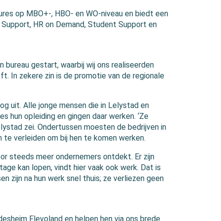
atures op MBO+-, HBO- en WO-niveau en biedt een
R Support, HR on Demand, Student Support en
gen bureau gestart, waarbij wij ons realiseerden
t. In zekere zin is de promotie van de regionale
og uit. Alle jonge mensen die in Lelystad en
es hun opleiding en gingen daar werken. ‘Ze
lystad zei. Ondertussen moesten de bedrijven in
n te verleiden om bij hen te komen werken.
oor steeds meer ondernemers ontdekt. Er zijn
age kan lopen, vindt hier vaak ook werk. Dat is
 zijn na hun werk snel thuis; ze verliezen geen
esheim Flevoland en helpen hen via ons brede