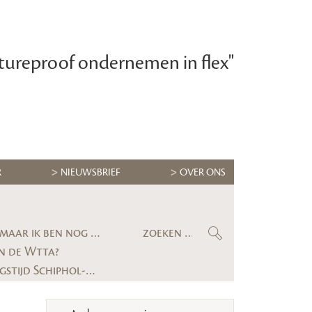
tureproof ondernemen in flex"
R
NIEUWSBRIEF
OVER ONS
Maximilian Krijgsman, CEO RGF Staffing Nederland: ‘We groeien eindelijk weer stevig, maar ik ben nog lang niet tevreden’
n de Wtta?
Gerechtshof bevestigt uitspraak: uitzendbureau moet alsnog kwartier voorbereidingstijd Schiphol-medewerker uitbetalen