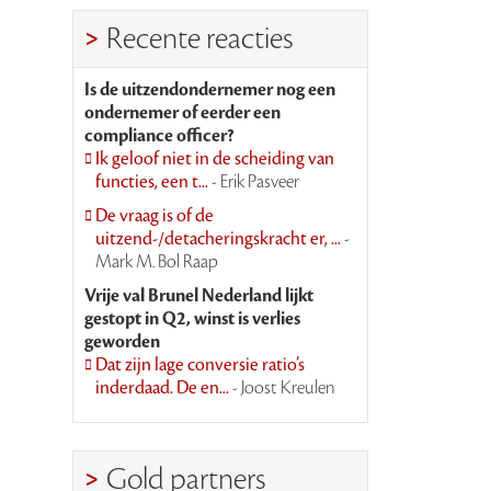
Recente reacties
Is de uitzendondernemer nog een
ondernemer of eerder een
compliance officer?
Ik geloof niet in de scheiding van
functies, een t...
- Erik Pasveer
De vraag is of de
uitzend-/detacheringskracht er, ...
-
Mark M. Bol Raap
Vrije val Brunel Nederland lijkt
gestopt in Q2, winst is verlies
geworden
Dat zijn lage conversie ratio’s
inderdaad. De en...
- Joost Kreulen
Gold partners