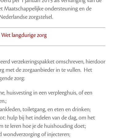
oerd per 1 januari 2015 als vervanging van de
et Maatschappelijke ondersteuning en de
Nederlandse zorgstelsel.
Wet langdurige zorg
inieerd verzekeringspakket omschreven, hierdoor
rg met de zorgaanbieder in te vullen. Het
gende zorg:
me, huisvesting in een verpleeghuis, of een
n.;
aankleden, toiletgang, en eten en drinken;
ot: hulp bij het indelen van de dag, om het
om te leren hoe je de huishouding doet;
d wondverzorging of injecteren;