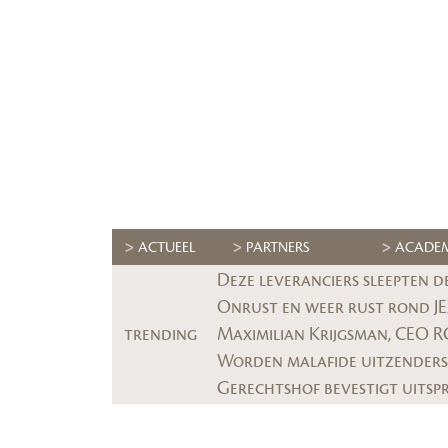
ACTUEEL
PARTNERS
ACADE
Deze leveranciers sleepten d
Onrust en weer rust rond JEX
trending
Worden malafide uitzenders