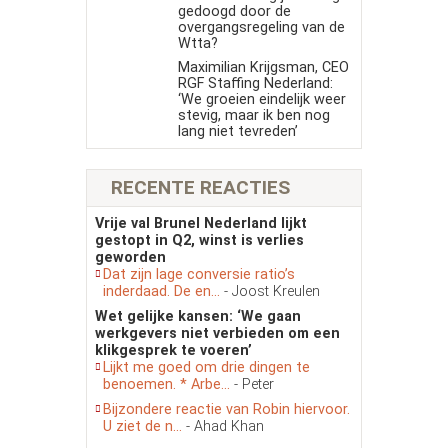
gedoogd door de
overgangsregeling van de
Wtta?
Maximilian Krijgsman, CEO
RGF Staffing Nederland:
‘We groeien eindelijk weer
stevig, maar ik ben nog
lang niet tevreden’
RECENTE REACTIES
Vrije val Brunel Nederland lijkt
gestopt in Q2, winst is verlies
geworden
Dat zijn lage conversie ratio’s
inderdaad. De en...
- Joost Kreulen
Wet gelijke kansen: ‘We gaan
werkgevers niet verbieden om een
klikgesprek te voeren’
Lijkt me goed om drie dingen te
benoemen. * Arbe...
- Peter
Bijzondere reactie van Robin hiervoor.
U ziet de n...
- Ahad Khan