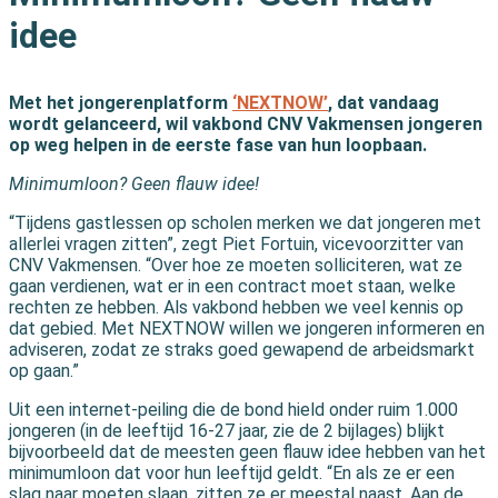
idee
Met het jongerenplatform
‘NEXTNOW’
, dat vandaag
wordt gelanceerd, wil vakbond CNV Vakmensen jongeren
op weg helpen in de eerste fase van hun loopbaan.
Minimumloon? Geen flauw idee!
“Tijdens gastlessen op scholen merken we dat jongeren met
allerlei vragen zitten”, zegt Piet Fortuin, vicevoorzitter van
CNV Vakmensen. “Over hoe ze moeten solliciteren, wat ze
gaan verdienen, wat er in een contract moet staan, welke
rechten ze hebben. Als vakbond hebben we veel kennis op
dat gebied. Met NEXTNOW willen we jongeren informeren en
adviseren, zodat ze straks goed gewapend de arbeidsmarkt
op gaan.”
Uit een internet-peiling die de bond hield onder ruim 1.000
jongeren (in de leeftijd 16-27 jaar, zie de 2 bijlages) blijkt
bijvoorbeeld dat de meesten geen flauw idee hebben van het
minimumloon dat voor hun leeftijd geldt. “En als ze er een
slag naar moeten slaan, zitten ze er meestal naast. Aan de