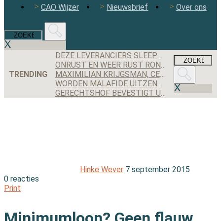
CAO Wijzer
Nieuwsbrief
Over ons
DEZE LEVERANCIERS SLEEPTEN DE MEESTE AANBESTEDINGEN BINNEN IN 2025
ONRUST EN WEER RUST ROND JEX BACKOFFICE II
TRENDING
MAXIMILIAN KRIJGSMAN, CEO RGF STAFFING NEDERLAND: ‘WE GROEIEN EINDELIJK WEER STEVIG, MAAR IK BEN NOG LANG NIET TEVREDEN’
WORDEN MALAFIDE UITZENDERS NOG JARENLANG GEDOOGD DOOR DE OVERGANGSREGELING VAN DE WTTA?
GERECHTSHOF BEVESTIGT UITSPRAAK: UITZENDBUREAU MOET ALSNOG KWARTIER VOORBEREIDINGSTIJD SCHIPHOL-MEDEWERKER UITBETALEN
Hinke Wever
7 september 2015
0 reacties
Print
Minimumloon? Geen flauw