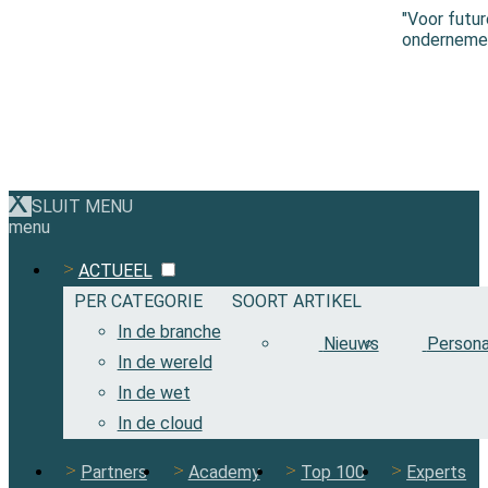
"Voor futu
ondernemen 
SLUIT MENU
menu
ACTUEEL
PER CATEGORIE
SOORT ARTIKEL
In de branche
Nieuws
Persona
In de wereld
In de wet
In de cloud
Partners
Academy
Top 100
Experts