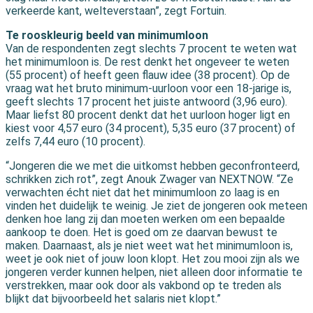
verkeerde kant, welteverstaan”, zegt Fortuin.
Te rooskleurig beeld van minimumloon
Van de respondenten zegt slechts 7 procent te weten wat
het minimumloon is. De rest denkt het ongeveer te weten
(55 procent) of heeft geen flauw idee (38 procent). Op de
vraag wat het bruto minimum-uurloon voor een 18-jarige is,
geeft slechts 17 procent het juiste antwoord (3,96 euro).
Maar liefst 80 procent denkt dat het uurloon hoger ligt en
kiest voor 4,57 euro (34 procent), 5,35 euro (37 procent) of
zelfs 7,44 euro (10 procent).
“Jongeren die we met die uitkomst hebben geconfronteerd,
schrikken zich rot”, zegt Anouk Zwager van NEXTNOW. “Ze
verwachten écht niet dat het minimumloon zo laag is en
vinden het duidelijk te weinig. Je ziet de jongeren ook meteen
denken hoe lang zij dan moeten werken om een bepaalde
aankoop te doen. Het is goed om ze daarvan bewust te
maken. Daarnaast, als je niet weet wat het minimumloon is,
weet je ook niet of jouw loon klopt. Het zou mooi zijn als we
jongeren verder kunnen helpen, niet alleen door informatie te
verstrekken, maar ook door als vakbond op te treden als
blijkt dat bijvoorbeeld het salaris niet klopt.”