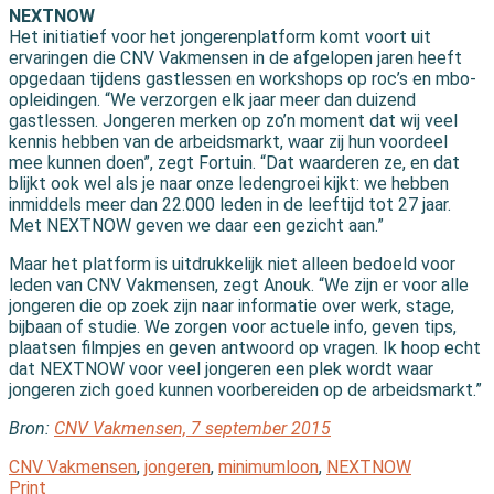
NEXTNOW
Het initiatief voor het jongerenplatform komt voort uit
ervaringen die CNV Vakmensen in de afgelopen jaren heeft
opgedaan tijdens gastlessen en workshops op roc’s en mbo-
opleidingen. “We verzorgen elk jaar meer dan duizend
gastlessen. Jongeren merken op zo’n moment dat wij veel
kennis hebben van de arbeidsmarkt, waar zij hun voordeel
mee kunnen doen”, zegt Fortuin. “Dat waarderen ze, en dat
blijkt ook wel als je naar onze ledengroei kijkt: we hebben
inmiddels meer dan 22.000 leden in de leeftijd tot 27 jaar.
Met NEXTNOW geven we daar een gezicht aan.”
Maar het platform is uitdrukkelijk niet alleen bedoeld voor
leden van CNV Vakmensen, zegt Anouk. “We zijn er voor alle
jongeren die op zoek zijn naar informatie over werk, stage,
bijbaan of studie. We zorgen voor actuele info, geven tips,
plaatsen filmpjes en geven antwoord op vragen. Ik hoop echt
dat NEXTNOW voor veel jongeren een plek wordt waar
jongeren zich goed kunnen voorbereiden op de arbeidsmarkt.”
Bron:
CNV Vakmensen, 7 september 2015
CNV Vakmensen
,
jongeren
,
minimumloon
,
NEXTNOW
Print