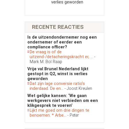
verlies geworden
RECENTE REACTIES
Is de uitzendondernemer nog een
ondernemer of eerder een
compliance officer?
De vraag is of de
uitzend-/detacheringskracht er, ...
-
Mark M. Bol Raap
Vrije val Brunel Nederland lijkt
gestopt in Q2, winst is verlies
geworden
Dat zijn lage conversie ratio’s
inderdaad. De en...
- Joost Kreulen
Wet gelijke kansen: ‘We gaan
werkgevers niet verbieden om een
klikgesprek te voeren’
Lijkt me goed om drie dingen te
benoemen. * Arbe...
- Peter