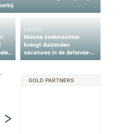
oorbij
NIEUWS
r:
Nieuwe zoekmachine
t
brengt duizenden
eler
vacatures in de defensie-
industrie samen
GOLD PARTNERS
42:12
14-04-2025
27-02-2023
Dennis Luyten (Brisker):
Compliance als