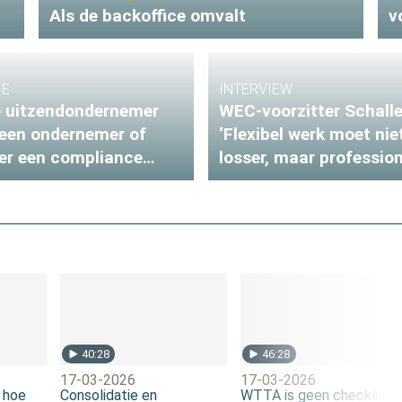
Als de backoffice omvalt
v
IE
INTERVIEW
e uitzendondernemer
WEC-voorzitter Schalle
een ondernemer of
‘Flexibel werk moet nie
er een compliance
losser, maar profession
cer?
worden’
40:28
46:28
17-03-2026
17-03-2026
 hoe
Consolidatie en
WTTA is geen checklist: