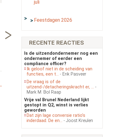
juli
Feestdagen 2026
RECENTE REACTIES
26-06-2026
11-06-2026
10
k
Randstad-topman Jeroen
Slimmer werken met AI:
Bij
Is de uitzendondernemer nog een
Tiel: “De uitdaging – voor
praktische prompts voor
uit
ondernemer of eerder een
de hele maatschappij – is
intercedenten en
Ned
compliance officer?
AI-ongeletterdheid...
recruiters
me
Ik geloof niet in de scheiding van
functies, een t...
- Erik Pasveer
De vraag is of de
uitzend-/detacheringskracht er, ...
-
Mark M. Bol Raap
Vrije val Brunel Nederland lijkt
gestopt in Q2, winst is verlies
geworden
Dat zijn lage conversie ratio’s
inderdaad. De en...
- Joost Kreulen