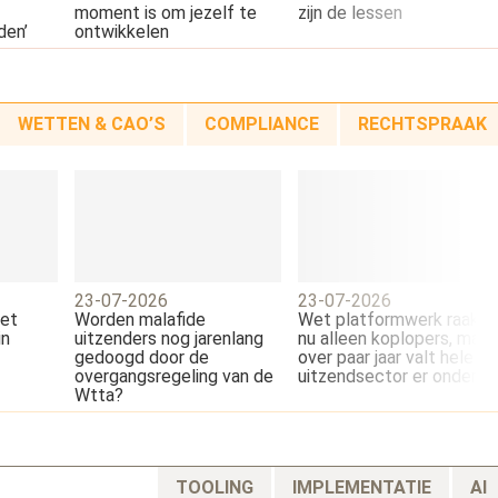
moment is om jezelf te
zijn de lessen
den’
ontwikkelen
WETTEN & CAO’S
COMPLIANCE
RECHTSPRAAK
23-07-2026
23-07-2026
wet
Worden malafide
Wet platformwerk raakt
in
uitzenders nog jarenlang
nu alleen koplopers, maar
gedoogd door de
over paar jaar valt hele
overgangsregeling van de
uitzendsector er onder
Wtta?
TOOLING
IMPLEMENTATIE
AI