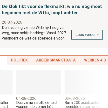
De klok tikt voor de flexmarkt: wie nu nog moet
beginnen met de Wtta, loopt achter
20-07-2026
De invoering van de Wtta lijkt nog ver
weg, maar schijn bedriegt. Vanaf 2027
Lees verder >
verandert de wet de spelregels voor
de flexmarkt ingrijpend. Toch
onderschatten veel organisaties de
impact. Vier experts waarschuwen: wie
nu niet begint met de voorbereidingen,
POLITIEK
ARBEIDSMARKTDATA
WERKEN 4.0
is straks te laat.
04-08-2026
03-08-2026
aller:
Duurzame inzetbaarheid:
Ruim 200 asielzoekers
 niet
waarom de zomer hét
bemiddeld naar werk: dit