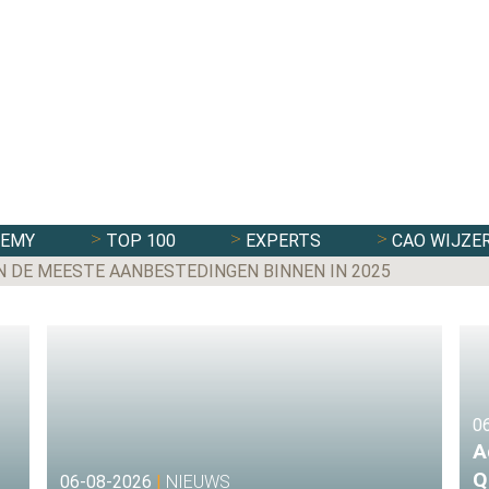
DEMY
TOP 100
EXPERTS
CAO WIJZE
DE MEESTE AANBESTEDINGEN BINNEN IN 2025
NDE TWEEDE HELFT VAN 2026 NA WISSELVALLIG EERSTE 
0
A
Q
06-08-2026
|
NIEUWS