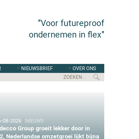
"Voor futureproof
ondernemen in flex"
R
NIEUWSBRIEF
OVER ONS
HALF JAAR
6-08-2026
|
NIEUWS
decco Group groeit lekker door in
2, Nederlandse omzetgroei lijkt bijna