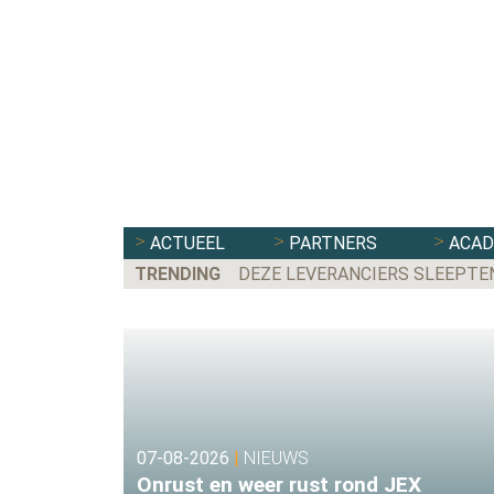
ACTUEEL
PARTNERS
ACA
TRENDING
DEZE LEVERANCIERS SLEEPTEN 
FLEXBRANCHE WACHT UITDAGE
07-08-2026
|
NIEUWS
Onrust en weer rust rond JEX