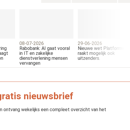
08-07-2026
29-06-2026
ing
Rabobank: AI gaat vooral
Nieuwe wet Platformwer
aagt
in IT en zakelijke
raakt mogelijk ook
en
dienstverlening mensen
uitzenders.
vervangen
 gratis nieuwsbrief
f en ontvang wekelijks een compleet overzicht van het