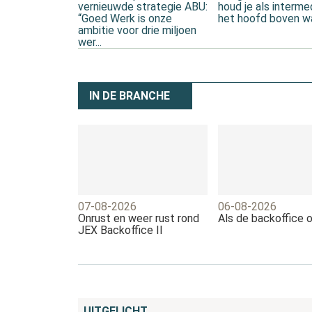
vernieuwde strategie ABU:
houd je als intermed
“Goed Werk is onze
het hoofd boven w
ambitie voor drie miljoen
wer...
IN DE BRANCHE
07-08-2026
06-08-2026
Onrust en weer rust rond
Als de backoffice 
JEX Backoffice II
UITGELICHT