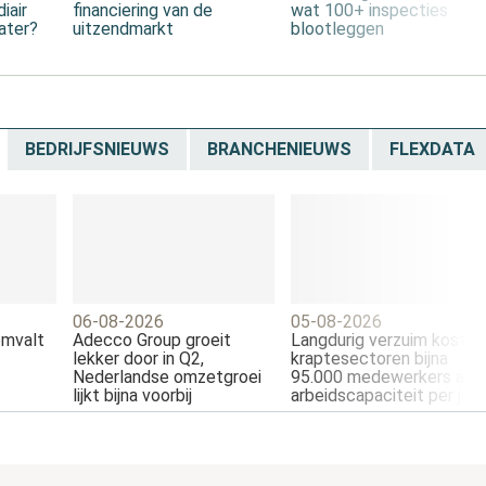
iair
financiering van de
wat 100+ inspecties
ater?
uitzendmarkt
blootleggen
BEDRIJFSNIEUWS
BRANCHENIEUWS
FLEXDATA
06-08-2026
05-08-2026
omvalt
Adecco Group groeit
Langdurig verzuim kost
lekker door in Q2,
kraptesectoren bijna
Nederlandse omzetgroei
95.000 medewerkers aan
lijkt bijna voorbij
arbeidscapaciteit per jaar