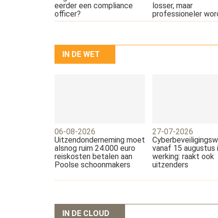
eerder een compliance
losser, maar
officer?
professioneler wor
IN DE WET
06-08-2026
27-07-2026
Uitzendonderneming moet
Cyberbeveiligings
alsnog ruim 24.000 euro
vanaf 15 augustus 
reiskosten betalen aan
werking: raakt ook
Poolse schoonmakers
uitzenders
IN DE CLOUD