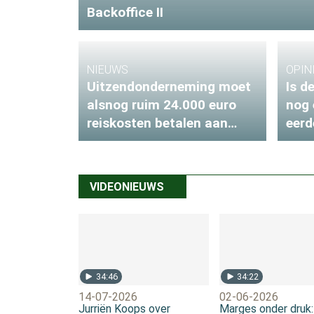
Backoffice II
NIEUWS
OPIN
Uitzendonderneming moet
Is d
alsnog ruim 24.000 euro
nog 
reiskosten betalen aan
eerd
Poolse schoonmakers
offi
VIDEONIEUWS
34:46
34:22
14-07-2026
02-06-2026
Jurriën Koops over
Marges onder druk: