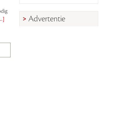
odig
Advertentie
…]