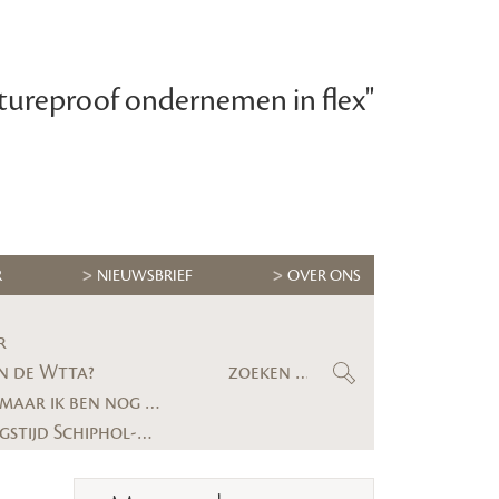
tureproof ondernemen in flex"
R
NIEUWSBRIEF
OVER ONS
r
n de Wtta?
Maximilian Krijgsman, CEO RGF Staffing Nederland: ‘We groeien eindelijk weer stevig, maar ik ben nog lang niet tevreden’
Gerechtshof bevestigt uitspraak: uitzendbureau moet alsnog kwartier voorbereidingstijd Schiphol-medewerker uitbetalen