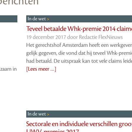
 berichten
In de wet
Teveel betaalde Whk-premie 2014 claim
19 december 2017 door
Redactie FlexNieuws
Het gerechtshof Amsterdam heeft een werkgever
gelijk gegeven, die vond dat hij teveel Whk-premi
had betaald. De uitspraak kan tot vele claims leid
kzaam in
[Lees meer …]
In de wet
Sectorale en individuele verschillen groo
UWV-premies 2017