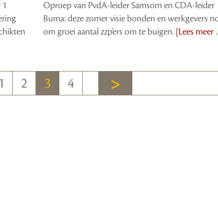
 1
Oproep van PvdA-leider Samsom en CDA-leider
ering
Buma: deze zomer visie bonden en werkgevers n
chikten
om groei aantal zzp’ers om te buigen.
[Lees meer 
1
2
3
4