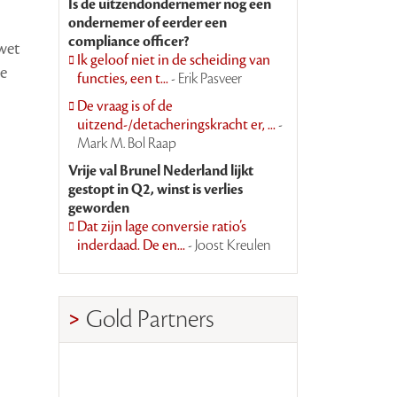
Is de uitzendondernemer nog een
ondernemer of eerder een
compliance officer?
wet
Ik geloof niet in de scheiding van
le
functies, een t...
- Erik Pasveer
De vraag is of de
uitzend-/detacheringskracht er, ...
-
Mark M. Bol Raap
Vrije val Brunel Nederland lijkt
gestopt in Q2, winst is verlies
geworden
Dat zijn lage conversie ratio’s
inderdaad. De en...
- Joost Kreulen
Gold Partners