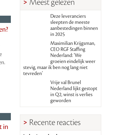
Meest gelezen
Deze leveranciers
sleepten de meeste
en?
aanbestedingen binnen
in 2025
Maximilian Krijgsman,
CEO RGF Staffing
e
Nederland: ‘We
groeien eindelijk weer
en.
stevig, maar ik ben nog lang niet
tevreden’
Vrije val Brunel
Nederland lijkt gestopt
in Q2, winst is verlies
geworden
Recente reacties
t in