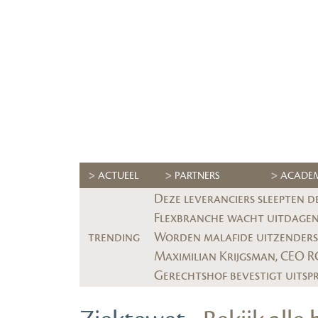
ACTUEEL
PARTNERS
ACADE
Deze leveranciers sleepten d
Flexbranche wacht uitdagend
trending
Worden malafide uitzenders