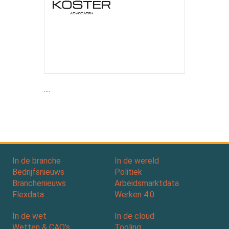
....
In de branche
In de wereld
Bedrijfsnieuws
Politiek
Branchenieuws
Arbeidsmarktdata
Flexdata
Werken 4.0
In de wet
In de cloud
Wetten & CAO’s
Tooling