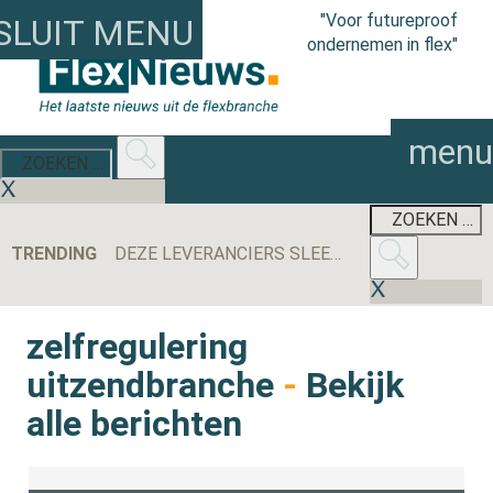
"Voor futureproof
SLUIT MENU
ondernemen in flex"
menu
TRENDING
DEZE LEVERANCIERS SLEEPTEN DE MEESTE AANBESTEDINGEN BINNEN IN 2025
zelfregulering
uitzendbranche
-
Bekijk
alle berichten