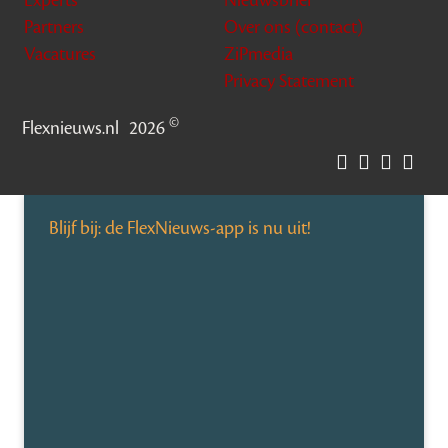
Experts
Nieuwsbrief
Partners
Over ons (contact)
Vacatures
ZiPmedia
Privacy Statement
©
Flexnieuws.nl
2026
Blijf bij: de FlexNieuws-app is nu uit!