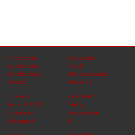
In de branche
In de wereld
Bedrijfsnieuws
Politiek
Branchenieuws
Arbeidsmarktdata
Flexdata
Werken 4.0
In de wet
In de cloud
Wetten & CAO’s
Tooling
Compliance
Implementatie
Rechtspraak
AI