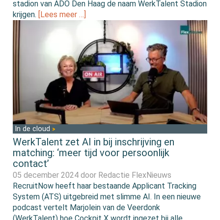
stadion van ADO Den Haag de naam WerkTalent Stadion
krijgen.
[Lees meer …]
In de cloud
WerkTalent zet AI in bij inschrijving en
matching: ‘meer tijd voor persoonlijk
contact’
05 december 2024 door
Redactie FlexNieuws
RecruitNow heeft haar bestaande Applicant Tracking
System (ATS) uitgebreid met slimme AI. In een nieuwe
podcast vertelt Marjolein van de Veerdonk
(WerkTalent) hoe Cockpit X wordt ingezet bij alle