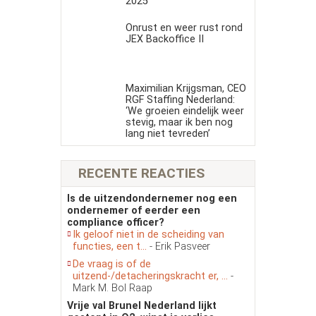
2025
Onrust en weer rust rond
JEX Backoffice II
Maximilian Krijgsman, CEO
RGF Staffing Nederland:
‘We groeien eindelijk weer
stevig, maar ik ben nog
lang niet tevreden’
RECENTE REACTIES
Is de uitzendondernemer nog een
ondernemer of eerder een
compliance officer?
Ik geloof niet in de scheiding van
functies, een t...
- Erik Pasveer
De vraag is of de
uitzend-/detacheringskracht er, ...
-
Mark M. Bol Raap
Vrije val Brunel Nederland lijkt