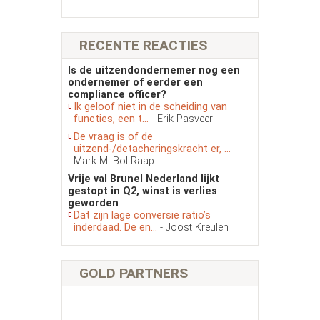
RECENTE REACTIES
Is de uitzendondernemer nog een
ondernemer of eerder een
compliance officer?
Ik geloof niet in de scheiding van
functies, een t...
- Erik Pasveer
De vraag is of de
uitzend-/detacheringskracht er, ...
-
Mark M. Bol Raap
Vrije val Brunel Nederland lijkt
gestopt in Q2, winst is verlies
geworden
Dat zijn lage conversie ratio’s
inderdaad. De en...
- Joost Kreulen
GOLD PARTNERS