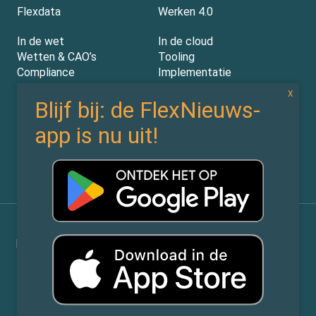
Flexdata
Werken 4.0
In de wet
In de cloud
Wetten & CAO’s
Tooling
Compliance
Implementatie
Rechtspraak
AI
Experts
Nieuwsbrief
Partners
Over ons (contact)
Vacatures
ZiPmedia
Privacy Statement
©
Flexnieuws.nl
2026