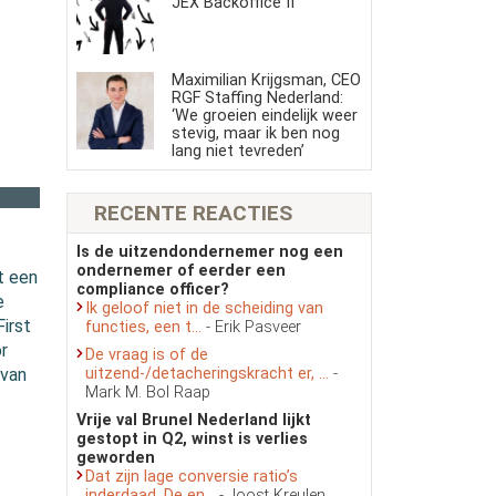
JEX Backoffice II
Maximilian Krijgsman, CEO
RGF Staffing Nederland:
‘We groeien eindelijk weer
stevig, maar ik ben nog
lang niet tevreden’
RECENTE REACTIES
Is de uitzendondernemer nog een
ondernemer of eerder een
t een
compliance officer?
e
Ik geloof niet in de scheiding van
First
functies, een t...
- Erik Pasveer
r
De vraag is of de
uitzend-/detacheringskracht er, ...
-
 van
Mark M. Bol Raap
Vrije val Brunel Nederland lijkt
gestopt in Q2, winst is verlies
geworden
Dat zijn lage conversie ratio’s
inderdaad. De en...
- Joost Kreulen