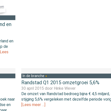
nd en
rland en
op de
[Lees
In de branche
Randstad Q1 2015 omzetgroei 5,6%
30 april 2015 door
Hinke Wever
De omzet van Randstad bedroeg bijna € 4,5 miljard,
zoek naar
stijging 5,6% vergeleken met dezelfde periode vorig 
ndse en
[Lees meer …]
baar.