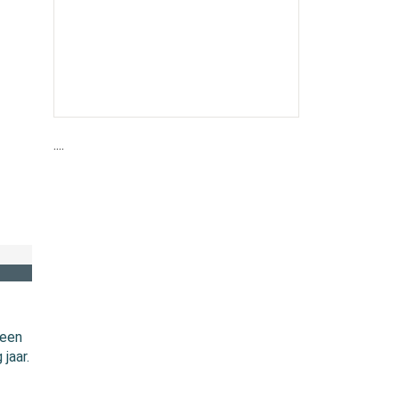
....
 een
jaar.