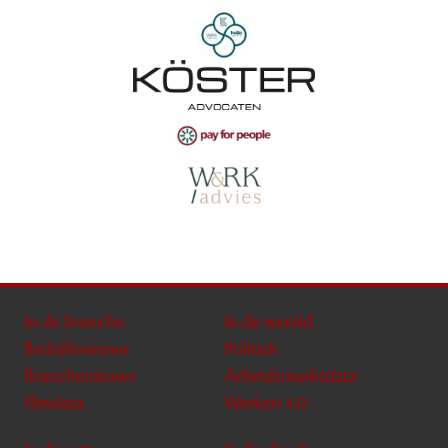
In de branche
In de wereld
Bedrijfsnieuws
Politiek
Branchenieuws
Arbeidsmarktdata
Flexdata
Werken 4.0