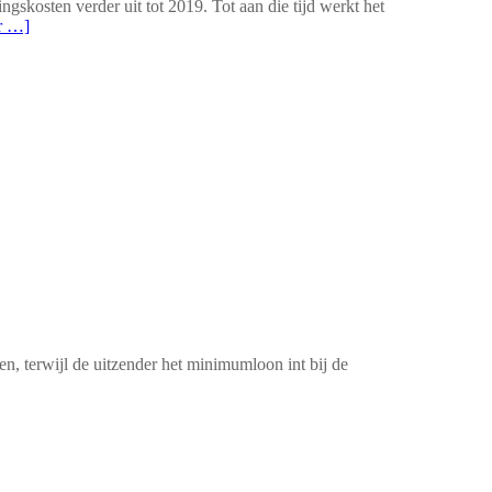
gskosten verder uit tot 2019. Tot aan die tijd werkt het
r …]
en, terwijl de uitzender het minimumloon int bij de