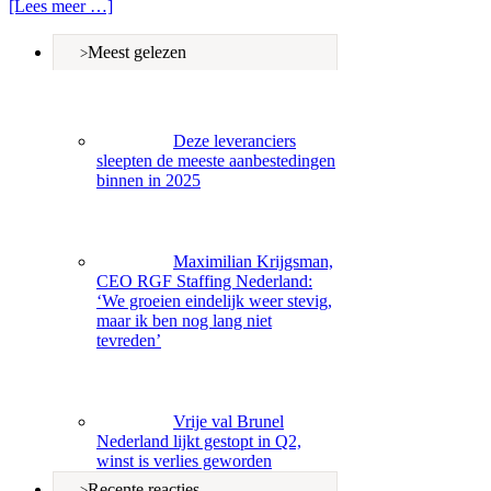
[Lees meer …]
Meest gelezen
Deze leveranciers
sleepten de meeste aanbestedingen
binnen in 2025
Maximilian Krijgsman,
CEO RGF Staffing Nederland:
‘We groeien eindelijk weer stevig,
maar ik ben nog lang niet
tevreden’
Vrije val Brunel
Nederland lijkt gestopt in Q2,
winst is verlies geworden
Recente reacties