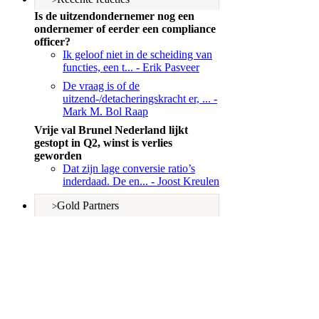
Is de uitzendondernemer nog een
ondernemer of eerder een compliance
officer?
Ik geloof niet in de scheiding van
functies, een t...
- Erik Pasveer
De vraag is of de
uitzend-/detacheringskracht er, ...
-
Mark M. Bol Raap
Vrije val Brunel Nederland lijkt
gestopt in Q2, winst is verlies
geworden
Dat zijn lage conversie ratio’s
inderdaad. De en...
- Joost Kreulen
Gold Partners