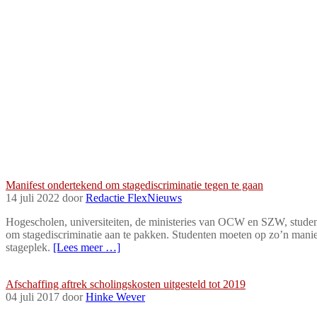
Nieuws
Manifest ondertekend om stagediscriminatie tegen te gaan
14 juli 2022 door
Redactie FlexNieuws
Hogescholen, universiteiten, de ministeries van OCW en SZW, stude
om stagediscriminatie aan te pakken. Studenten moeten op zo’n manie
stageplek.
[Lees meer …]
In de wet
Afschaffing aftrek scholingskosten uitgesteld tot 2019
04 juli 2017 door
Hinke Wever