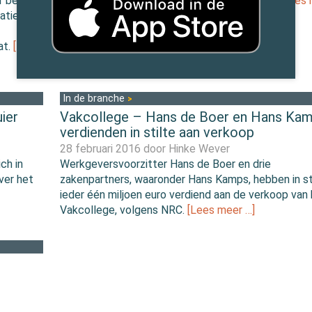
r beide
infographic NCR op basis van gegevens KvK.
[Lees
tatie van
…]
at.
[Lees
In de branche
ier
Vakcollege – Hans de Boer en Hans Ka
verdienden in stilte aan verkoop
28 februari 2016 door
Hinke Wever
ch in
Werkgeversvoorzitter Hans de Boer en drie
ver het
zakenpartners, waaronder Hans Kamps, hebben in st
ieder één miljoen euro verdiend aan de verkoop van
Vakcollege, volgens NRC.
[Lees meer …]