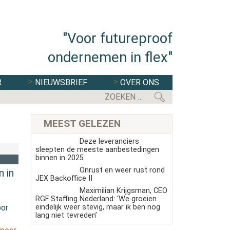
"Voor futureproof
ondernemen in flex"
R
NIEUWSBRIEF
OVER ONS
MEEST GELEZEN
Deze leveranciers
sleepten de meeste aanbestedingen
binnen in 2025
Onrust en weer rust rond
 in
JEX Backoffice II
Maximilian Krijgsman, CEO
RGF Staffing Nederland: ‘We groeien
eindelijk weer stevig, maar ik ben nog
oor
lang niet tevreden’