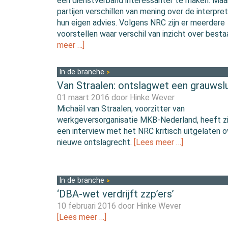
een dienstverband interessanter te maken. Maa
partijen verschillen van mening over de interpre
hun eigen advies. Volgens NRC zijn er meerdere
voorstellen waar verschil van inzicht over besta
meer …]
In de branche
Van Straalen: ontslagwet een grauwslu
01 maart 2016 door
Hinke Wever
Michaël van Straalen, voorzitter van
werkgeversorganisatie MKB-Nederland, heeft zi
een interview met het NRC kritisch uitgelaten o
nieuwe ontslagrecht.
[Lees meer …]
In de branche
‘DBA-wet verdrijft zzp’ers’
10 februari 2016 door
Hinke Wever
[Lees meer …]