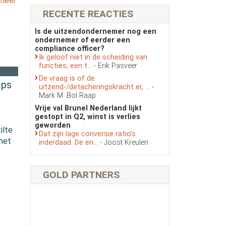
 meer
RECENTE REACTIES
Is de uitzendondernemer nog een
ondernemer of eerder een
compliance officer?
Ik geloof niet in de scheiding van
functies, een t...
- Erik Pasveer
De vraag is of de
mps
uitzend-/detacheringskracht er, ...
-
Mark M. Bol Raap
Vrije val Brunel Nederland lijkt
gestopt in Q2, winst is verlies
geworden
ilte
Dat zijn lage conversie ratio’s
 het
inderdaad. De en...
- Joost Kreulen
GOLD PARTNERS