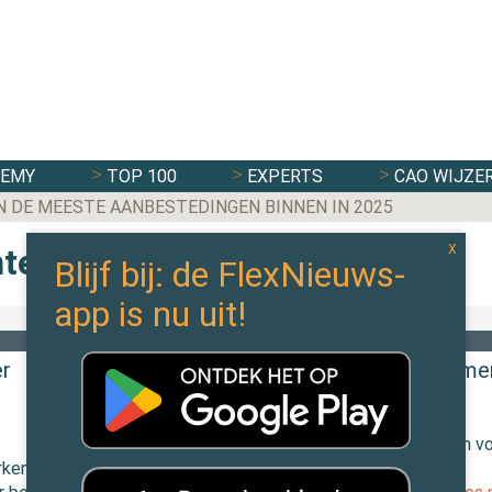
DEMY
TOP 100
EXPERTS
CAO WIJZE
N DE MEESTE AANBESTEDINGEN BINNEN IN 2025
hten
In de branche
er
Steeds meer zelfstandigen werken samen
coöperaties
17 juni 2016 door
Redactie FlexNieuws
Zzp’ers en samenwerkende professionals zorgen v
rken en
een sterke groei van het aantal coöperaties. Zie