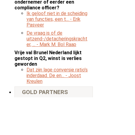
ondernemer of eerder een
compliance officer?
Ik geloof niet in de scheiding
van functies, een t...
- Erik
Pasveer
De vraag is of de
uitzend-/detacheringskracht
er, ...
- Mark M. Bol Raap
Vrije val Brunel Nederland lijkt
gestopt in Q2, winst is verlies
geworden
Dat zijn lage conversie ratio’s
inderdaad. De en...
- Joost
Kreulen
GOLD PARTNERS