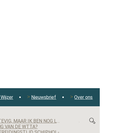
Wijzer
Nieuwsbrief
Over ons
MAXIMILIAN KRIJGSMAN, CEO RGF STAFFING NEDERLAND: ‘WE GROEIEN EINDELIJK WEER STEVIG, MAAR IK BEN NOG LANG NIET TEVREDEN’
G VAN DE WTTA?
GERECHTSHOF BEVESTIGT UITSPRAAK: UITZENDBUREAU MOET ALSNOG KWARTIER VOORBEREIDINGSTIJD SCHIPHOL-MEDEWERKER UITBETALEN