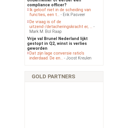
ondernemer of eerder een
compliance officer?
Ik geloof niet in de scheiding van
functies, een t...
- Erik Pasveer
De vraag is of de
uitzend-/detacheringskracht er, ...
-
Mark M. Bol Raap
Vrije val Brunel Nederland lijkt
gestopt in Q2, winst is verlies
geworden
Dat zijn lage conversie ratio’s
inderdaad. De en...
- Joost Kreulen
GOLD PARTNERS