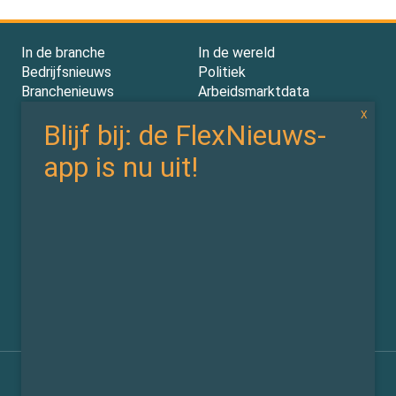
In de branche
In de wereld
Bedrijfsnieuws
Politiek
Branchenieuws
Arbeidsmarktdata
Flexdata
Werken 4.0
In de wet
In de cloud
Wetten & CAO’s
Tooling
Compliance
Implementatie
Rechtspraak
AI
Experts
Nieuwsbrief
Partners
Over ons (contact)
Vacatures
ZiPmedia
Privacy Statement