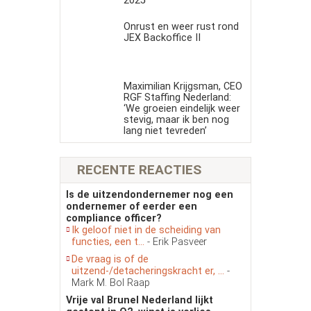
2025
Onrust en weer rust rond
JEX Backoffice II
Maximilian Krijgsman, CEO
RGF Staffing Nederland:
‘We groeien eindelijk weer
stevig, maar ik ben nog
lang niet tevreden’
RECENTE REACTIES
Is de uitzendondernemer nog een
ondernemer of eerder een
compliance officer?
Ik geloof niet in de scheiding van
functies, een t...
- Erik Pasveer
De vraag is of de
uitzend-/detacheringskracht er, ...
-
Mark M. Bol Raap
Vrije val Brunel Nederland lijkt