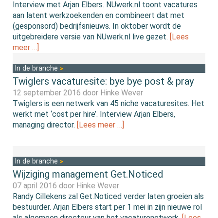
Interview met Arjan Elbers. NUwerk.nl toont vacatures
aan latent werkzoekenden en combineert dat met
(gesponsord) bedrijfsnieuws. In oktober wordt de
uitgebreidere versie van NUwerk.nl live gezet.
[Lees
meer …]
In de branche
Twiglers vacaturesite: bye bye post & pray
12 september 2016 door
Hinke Wever
Twiglers is een netwerk van 45 niche vacaturesites. Het
werkt met ‘cost per hire’. Interview Arjan Elbers,
managing director.
[Lees meer …]
In de branche
Wijziging management Get.Noticed
07 april 2016 door
Hinke Wever
Randy Cillekens zal Get.Noticed verder laten groeien als
bestuurder. Arjan Elbers start per 1 mei in zijn nieuwe rol
als algemeen directeur van het vacaturenetwerk.
[Lees