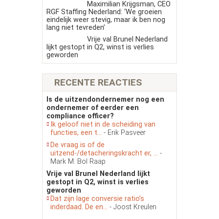
Maximilian Krijgsman, CEO
RGF Staffing Nederland: ‘We groeien
eindelijk weer stevig, maar ik ben nog
lang niet tevreden’
Vrije val Brunel Nederland
lijkt gestopt in Q2, winst is verlies
geworden
RECENTE REACTIES
Is de uitzendondernemer nog een
ondernemer of eerder een
compliance officer?
Ik geloof niet in de scheiding van
functies, een t...
- Erik Pasveer
De vraag is of de
uitzend-/detacheringskracht er, ...
-
Mark M. Bol Raap
Vrije val Brunel Nederland lijkt
gestopt in Q2, winst is verlies
geworden
Dat zijn lage conversie ratio’s
inderdaad. De en...
- Joost Kreulen