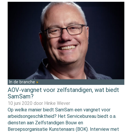
In de branche
AOV-vangnet voor zelfstandigen, wat biedt
SamSam?
10 juni 2020 door
Hinke Wever
Op welke manier biedt SamSam een vangnet voor
arbeidsongeschiktheid? Het Servicebureau biedt o.a.
diensten aan Zelfstandigen Bouw en
Beroepsorganisatie Kunstenaars (BOK). Interview met