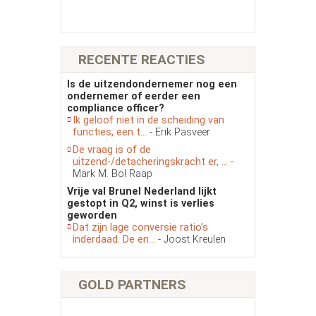
RECENTE REACTIES
Is de uitzendondernemer nog een
ondernemer of eerder een
compliance officer?
Ik geloof niet in de scheiding van
functies, een t...
- Erik Pasveer
De vraag is of de
uitzend-/detacheringskracht er, ...
-
Mark M. Bol Raap
Vrije val Brunel Nederland lijkt
gestopt in Q2, winst is verlies
geworden
Dat zijn lage conversie ratio’s
inderdaad. De en...
- Joost Kreulen
GOLD PARTNERS