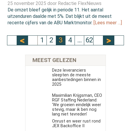
25 november 2025 door
Redactie FlexNieuws
De omzet bleef gelijk in periode 11. Het aantal
uitzenduren daalde met 5%. Dat blijkt uit de meest
recente cijfers van de ABU Marktmonitor.
[Lees meer …]
1
2
3
4
…
62
MEEST GELEZEN
Deze leveranciers
sleepten de meeste
aanbestedingen binnen in
2025
Maximilian Krijgsman, CEO
RGF Staffing Nederland:
‘We groeien eindelijk weer
stevig, maar ik ben nog
lang niet tevreden’
Onrust en weer rust rond
JEX Backoffice II