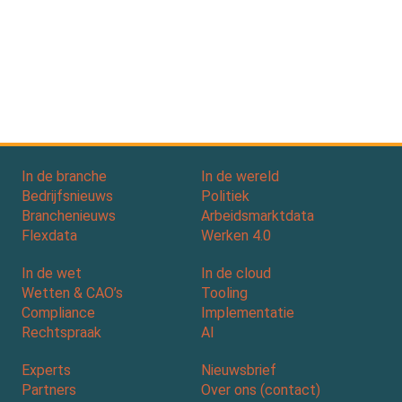
In de branche
In de wereld
Bedrijfsnieuws
Politiek
Branchenieuws
Arbeidsmarktdata
Flexdata
Werken 4.0
In de wet
In de cloud
Wetten & CAO’s
Tooling
Compliance
Implementatie
Rechtspraak
AI
Experts
Nieuwsbrief
Partners
Over ons (contact)