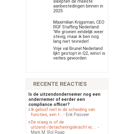
sleepten de meeste
aanbestedingen binnen in
2025
Maximilian Krijgsman, CEO
RGF Staffing Nederland:
‘We groeien eindelijk weer
stevig, maar ik ben nog
lang niet tevreden’
Vrije val Brunel Nederland
lijkt gestopt in Q2, winst is
verlies geworden
RECENTE REACTIES
Is de uitzendondernemer nog een
ondernemer of eerder een
compliance officer?
Ik geloof niet in de scheiding van
functies, een t...
- Erik Pasveer
De vraag is of de
uitzend-/detacheringskracht er, ...
-
Mark M. Bol Raap