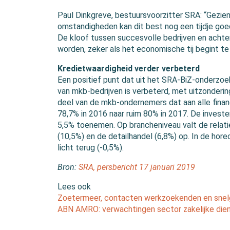
Paul Dinkgreve, bestuursvoorzitter SRA: “Gezi
omstandigheden kan dit best nog een tijdje goed
De kloof tussen succesvolle bedrijven en achter
worden, zeker als het economische tij begint te 
Kredietwaardigheid verder verbeterd
Een positief punt dat uit het SRA-BiZ-onderzoek
van mkb-bedrijven is verbeterd, met uitzondering
deel van de mkb-ondernemers dat aan alle financ
78,7% in 2016 naar ruim 80% in 2017. De investe
5,5% toenemen. Op brancheniveau valt de relati
(10,5%) en de detailhandel (6,8%) op. In de hore
licht terug (-0,5%).
Bron:
SRA, persbericht 17 januari 2019
Lees ook
Zoetermeer, contacten werkzoekenden en snel
ABN AMRO: verwachtingen sector zakelijke die