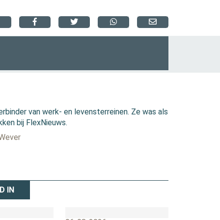
erbinder van werk- en levensterreinen. Ze was als
kken bij FlexNieuws.
 Wever
D IN