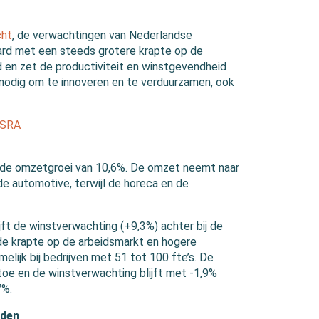
cht
, de verwachtingen van Nederlandse
ard met een steeds grotere krapte op de
d en zet de productiviteit en winstgevendheid
 nodig om te innoveren en te verduurzamen, ook
de omzetgroei van 10,6%. De omzet neemt naar
de automotive, terwijl de horeca en de
jft de winstverwachting (+9,3%) achter bij de
n de krapte op de arbeidsmarkt en hogere
elijk bij bedrijven met 51 tot 100 fte’s. De
e en de winstverwachting blijft met -1,9%
7%.
eden