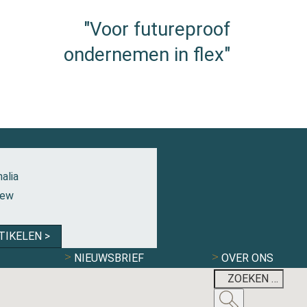
"Voor futureproof
ondernemen in flex"
alia
iew
TIKELEN >
NIEUWSBRIEF
OVER ONS
ONRUST EN WEE