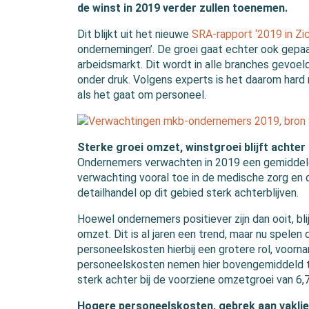
de winst in 2019 verder zullen toenemen.
Dit blijkt uit het nieuwe
SRA-rapport ‘2019 in Zi
ondernemingen’. De groei gaat echter ook gepa
arbeidsmarkt. Dit wordt in alle branches gevoel
onder druk. Volgens experts is het daarom hard
als het gaat om personeel.
Sterke groei omzet, winstgroei blijft achter
Ondernemers verwachten in 2019 een gemiddel
verwachting vooral toe in de medische zorg en 
detailhandel op dit gebied sterk achterblijven.
Hoewel ondernemers positiever zijn dan ooit, bli
omzet. Dit is al jaren een trend, maar nu spele
personeelskosten hierbij een grotere rol, voornam
personeelskosten nemen hier bovengemiddeld to
sterk achter bij de voorziene omzetgroei van 6,
Hogere personeelskosten, gebrek aan vakli