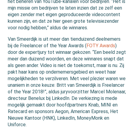
het beheren van YouTube-kanalen voor bedrijven. “Het is
mijn missie om bedrijven te laten inzien dat ze zelf een
eigen zender met eigen geproduceerde videocontent
kunnen zijn, en dat ze hier geen grote televisiezender
voor nodig hebben,” aldus de winnares.
Van Smeerdijk is uit meer dan tienduizend deelnemers
bij de Freelancer of the Year Awards (
FOTY Awards
)
door de expertjury tot winnaar gekozen. “Een beeld zegt
meer dan duizend woorden, en deze winnares snapt dat
als geen ander. Video is niet de toekomst, maar is nu. Zij
pakt haar kans op ondernemersgebied en weet haar
mogelijkheden te verzilveren. Met veel plezier waren we
unaniem in onze keuze: Britt van Smeerdijk is Freelancer
of the Year 2018!”, aldus juryvoorzitter Marcel Molenaar,
directeur Benelux bij LinkedIn. De verkiezing is mede
mogelijk gemaakt door hoofdpartners Knab, MINI en
Ratecard en sponsors Aegon, American Express, Het
Nieuwe Kantoor (HNK), LinkedIn, MoneyMonk en
Uniforce.