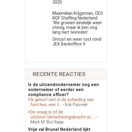
2025
Maximilian Krijgsman, CEO
RGF Staffing Nederland:
‘We groeien eindelijk weer
stevig, maar ik ben nog
lang niet tevreden’
Onrust en weer rust rond
JEX Backoffice II
RECENTE REACTIES
Is de uitzendondernemer nog een
ondernemer of eerder een
compliance officer?
Ik geloof niet in de scheiding van
functies, een t...
- Erik Pasveer
De vraag is of de
uitzend-/detacheringskracht er, ...
-
Mark M. Bol Raap
Vrije val Brunel Nederland lijkt