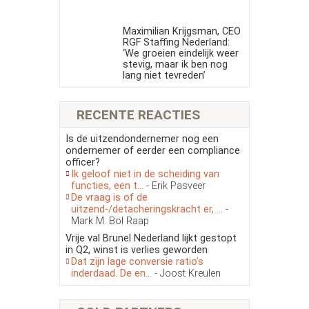
Maximilian Krijgsman, CEO
RGF Staffing Nederland:
‘We groeien eindelijk weer
stevig, maar ik ben nog
lang niet tevreden’
RECENTE REACTIES
Is de uitzendondernemer nog een
ondernemer of eerder een compliance
officer?
Ik geloof niet in de scheiding van
functies, een t...
- Erik Pasveer
De vraag is of de
uitzend-/detacheringskracht er, ...
-
Mark M. Bol Raap
Vrije val Brunel Nederland lijkt gestopt
in Q2, winst is verlies geworden
Dat zijn lage conversie ratio’s
inderdaad. De en...
- Joost Kreulen