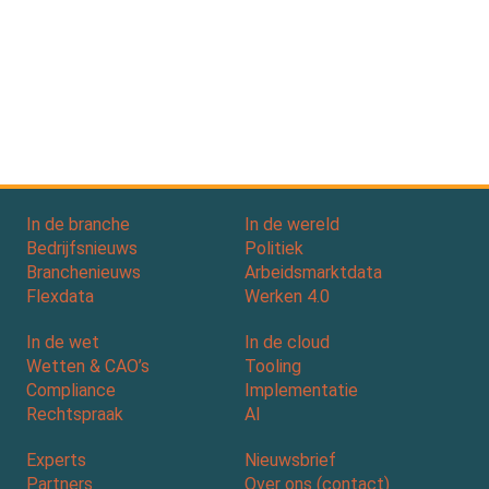
In de branche
In de wereld
Bedrijfsnieuws
Politiek
Branchenieuws
Arbeidsmarktdata
Flexdata
Werken 4.0
In de wet
In de cloud
Wetten & CAO’s
Tooling
Compliance
Implementatie
Rechtspraak
AI
Experts
Nieuwsbrief
Partners
Over ons (contact)