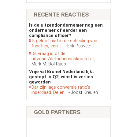
RECENTE REACTIES
Is de uitzendondernemer nog een
ondernemer of eerder een
compliance officer?
Ik geloof niet in de scheiding van
functies, een t...
- Erik Pasveer
De vraag is of de
uitzend-/detacheringskracht er, ...
-
Mark M. Bol Raap
Vrije val Brunel Nederland lijkt
gestopt in Q2, winst is verlies
geworden
Dat zijn lage conversie ratio’s
inderdaad. De en...
- Joost Kreulen
GOLD PARTNERS