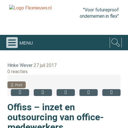
"Voor futureproof
ondernemen in flex"
menu
Hinke Wever
27 juli 2017
0 reacties
Print
Offiss – inzet en
outsourcing van office-
medewerkers