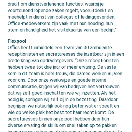
draait om dienstverlenende functies, waarbij je
voortdurend lopende zaken regelt, vooruitdenkt en
meehelpt in dienst van collega’s of leidinggevenden.
Office-medewerkers zijn vaak met hun houding, hun
stem en handigheid het visitekaartje van een bedrijf.”
Flexpool
Offiss heeft inmiddels een team van 30 ambulante
receptionisten en secretaresses die inzetbaar zijn in een
brede kring van opdrachtgevers. “Onze receptionisten
hebben twee tot drie jaar of meer ervaring. De vaste
kern in dit team is heel trouw, die dames werken al jaren
voor ons. Door onze werkwijze en goede interne
communicatie, krijgen wij van bedrijven het vertrouwen
dat wij zelf goed inschatten wie wij inzetten. Als het
nodig is, springen wij zelf bij in de bezetting. Daardoor
begrijpen we natuurlijk ook nog beter wat er speelt en
wie op welke plek het best tot haar recht komt. De
secretaresses binnen onze pool hebben door hun
diverse ervaring de skills om snel taken op te pakken
binnen organisaties en afdelingen of personen direct te