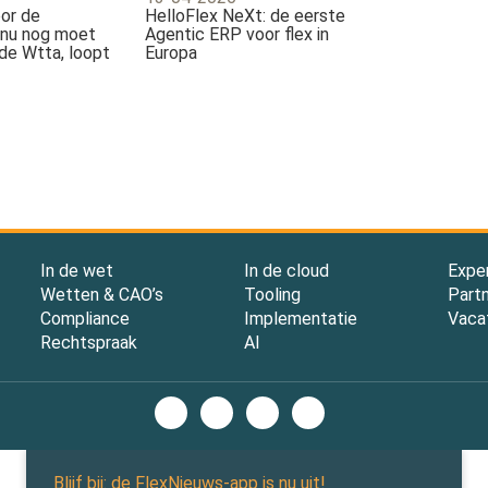
oor de
HelloFlex NeXt: de eerste
e nu nog moet
Agentic ERP voor flex in
de Wtta, loopt
Europa
In de wet
In de cloud
Expe
Wetten & CAO’s
Tooling
Part
Compliance
Implementatie
Vaca
Rechtspraak
AI
Blijf bij: de FlexNieuws-app is nu uit!