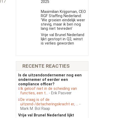
017
2025
Maximilian Krijgsman, CEO
RGF Staffing Nederland:
‘We groeien eindelijk weer
stevig, maar ik ben nog
lang niet tevreden’
Vrije val Brunel Nederland
lijkt gestopt in Q2, winst
is verlies geworden
RECENTE REACTIES
Is de uitzendondernemer nog een
ondernemer of eerder een
compliance officer?
Ik geloof niet in de scheiding van
functies, een t...
- Erik Pasveer
De vraag is of de
uitzend-/detacheringskracht er, ...
-
Mark M. Bol Raap
Vrije val Brunel Nederland lijkt