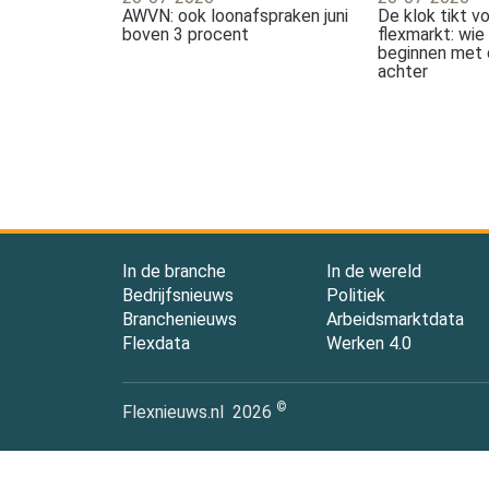
AWVN: ook loonafspraken juni
De klok tikt v
boven 3 procent
flexmarkt: wi
beginnen met 
achter
In de branche
In de wereld
Bedrijfsnieuws
Politiek
Branchenieuws
Arbeidsmarktdata
Flexdata
Werken 4.0
©
Flexnieuws.nl
2026