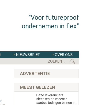
"Voor futureproof
ondernemen in flex"
R
NIEUWSBRIEF
OVER ONS
FLEXBRANCHE WACHT UITDAGENDE 
ADVERTENTIE
MEEST GELEZEN
Deze leveranciers
sleepten de meeste
r
aanbestedingen binnen in