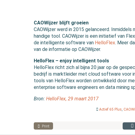
CAOWijzer blijft groeien
CAOWijzer werd in 2015 gelanceerd. Inmiddels 
handige tool. CAOWijzer is een initiatief van F
de intelligente software van
HelloFlex
. Meer d
van de informatie op CAOWijzer.
HelloFlex – enjoy intelligent tools
HelloFlex richt zich al bijna 20 jaar op de gesp
bedrijf is marktleider met cloud software voor in
tools van HelloFlex worden ontwikkeld door me
enterprise software engineers en data mining sp
Bron:
HelloFlex, 29 maart 2017
Actief 65 Plus
,
CAOWi
Print