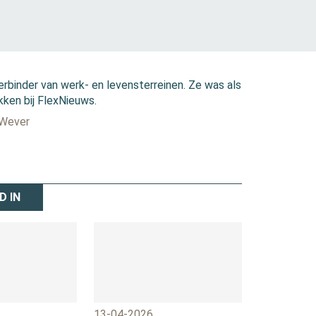
erbinder van werk- en levensterreinen. Ze was als
kken bij FlexNieuws.
 Wever
D IN
13-04-2026