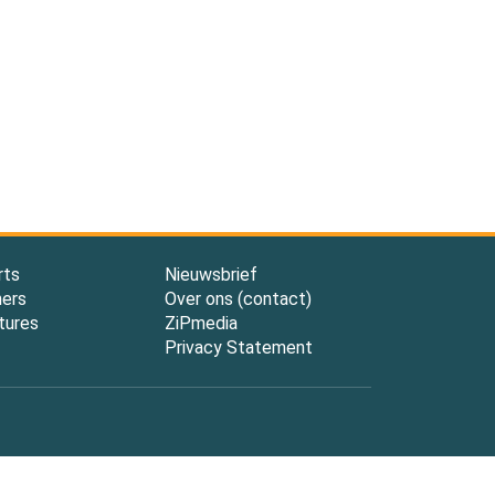
rts
Nieuwsbrief
ners
Over ons (contact)
tures
ZiPmedia
Privacy Statement