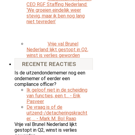
CEO RGF Staffing Nederland:
‘We groeien eindelijk weer
stevig, maar ik ben nog lang
niet tevreden’
Vrije val Brunel
Nederland lijkt gestopt in Q2,
winst is verlies geworden
RECENTE REACTIES
Is de uitzendondernemer nog een
ondernemer of eerder een
compliance officer?
Ik geloof niet in de scheiding
van functies, een t...
- Erik
Pasveer
De vraag is of de
uitzend-/detacheringskracht
er, ...
- Mark M. Bol Raap
Vrije val Brunel Nederland lijkt
gestopt in Q2, winst is verlies