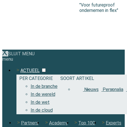
"Voor futureproof
ondernemen in flex"
SLUIT MENU
menu
ACTUEEL
PER CATEGORIE
SOORT ARTIKEL
In de branche
Nieuws
Personalia
In de wereld
In de wet
In de cloud
Partners
Academy
Top 100
Experts