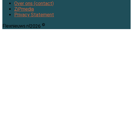
Over ons (contact)
ZiPmedia
Privacy Statement
©
Flexnieuws.nl
2026