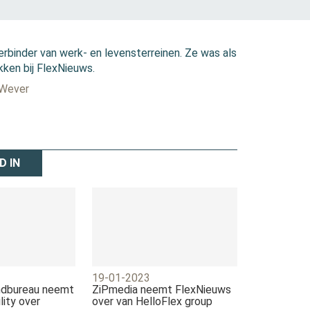
erbinder van werk- en levensterreinen. Ze was als
kken bij FlexNieuws.
 Wever
D IN
19-01-2023
endbureau neemt
ZiPmedia neemt FlexNieuws
ility over
over van HelloFlex group