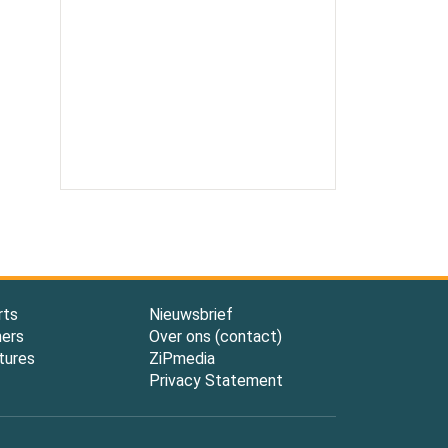
rts
Nieuwsbrief
ners
Over ons (contact)
tures
ZiPmedia
Privacy Statement