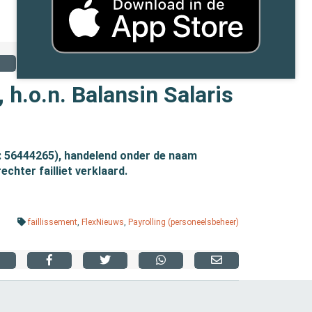
, h.o.n. Balansin Salaris
K: 56444265), handelend onder de naam
echter failliet verklaard.
faillissement
,
FlexNieuws
,
Payrolling (personeelsbeheer)