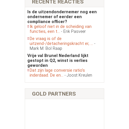
RECENTE REACTIES
Is de uitzendondernemer nog een
ondernemer of eerder een
compliance officer?
Ik geloof niet in de scheiding van
functies, een t...
- Erik Pasveer
De vraag is of de
uitzend-/detacheringskracht er, ...
-
Mark M. Bol Raap
Vrije val Brunel Nederland lijkt
gestopt in Q2, winst is verlies
geworden
Dat zijn lage conversie ratio’s
inderdaad. De en...
- Joost Kreulen
GOLD PARTNERS