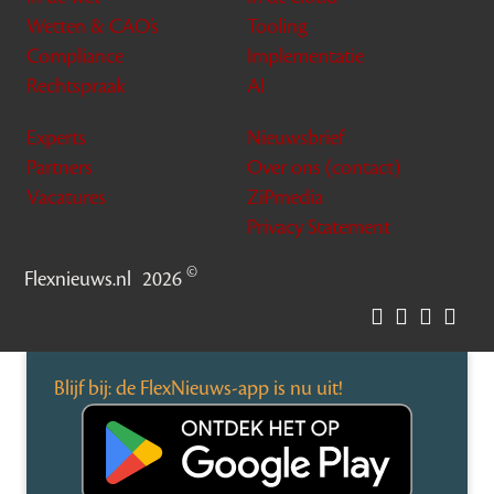
Wetten & CAO’s
Tooling
Compliance
Implementatie
Rechtspraak
AI
Experts
Nieuwsbrief
Partners
Over ons (contact)
Vacatures
ZiPmedia
Privacy Statement
©
Flexnieuws.nl
2026
Blijf bij: de FlexNieuws-app is nu uit!