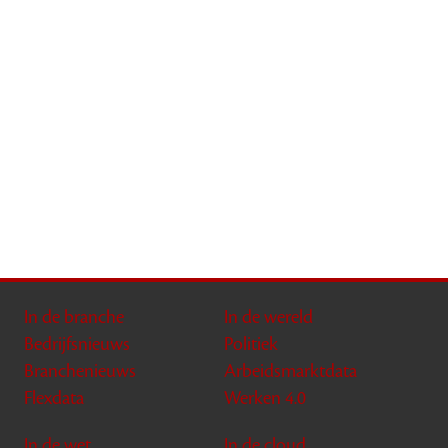
In de branche
In de wereld
Bedrijfsnieuws
Politiek
Branchenieuws
Arbeidsmarktdata
Flexdata
Werken 4.0
In de wet
In de cloud