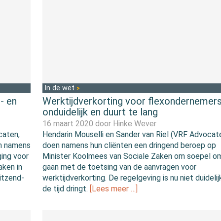
In de wet
- en
Werktijdverkorting voor flexondernemer
onduidelijk en duurt te lang
16 maart 2020 door
Hinke Wever
caten,
Hendarin Mouselli en Sander van Riel (VRF Advocat
en namens
doen namens hun cliënten een dringend beroep op
ing voor
Minister Koolmees van Sociale Zaken om soepel o
ken in
gaan met de toetsing van de aanvragen voor
uitzend-
werktijdverkorting. De regelgeving is nu niet duidelij
de tijd dringt.
[Lees meer …]