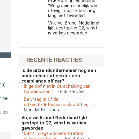
RGF Staffing Nederland:
‘We groeien eindelijk weer
stevig, maar ik ben nog
lang niet tevreden’
Vrije val Brunel Nederland
lijkt gestopt in Q2, winst
is verlies geworden
RECENTE REACTIES
s
Is de uitzendondernemer nog een
ondernemer of eerder een
compliance officer?
en)
Ik geloof niet in de scheiding van
functies, een t...
- Erik Pasveer
m te
De vraag is of de
uitzend-/detacheringskracht er, ...
-
Mark M. Bol Raap
k en
Vrije val Brunel Nederland lijkt
gestopt in Q2, winst is verlies
geworden
Dat zijn lage conversie ratio’s
inderdaad. De en...
- Joost Kreulen