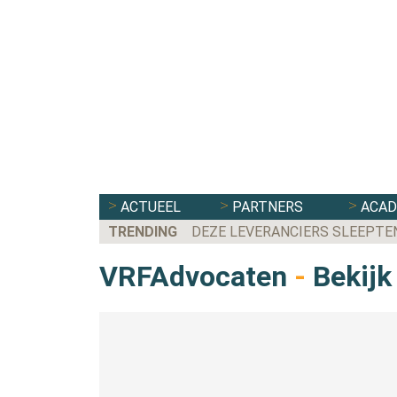
ACTUEEL
PARTNERS
ACA
TRENDING
DEZE LEVERANCIERS SLEEPTEN
EERSTE KAMER STEMT IN M
VRFAdvocaten
-
Bekijk 