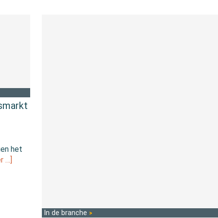
dsmarkt
gen het
r …]
In de branche