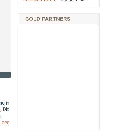
GOLD PARTNERS
ng in
s
. Dit
i
[Lees