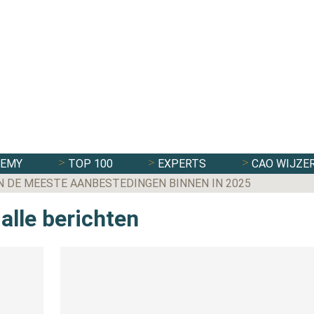
DEMY
TOP 100
EXPERTS
CAO WIJZE
 DE MEESTE AANBESTEDINGEN BINNEN IN 2025
ET WET MEER ZEKERHEID FLEXWERKERS
alle berichten