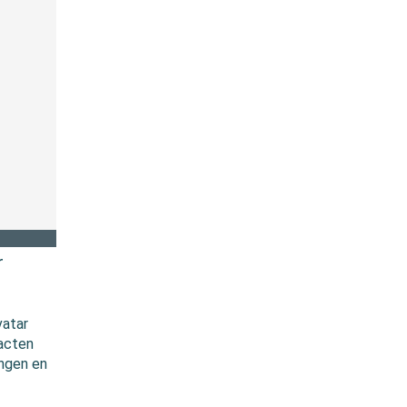
r
vatar
racten
ingen en