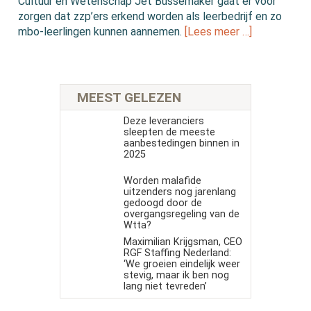
Cultuur en Wetenschap Jet Bussemaker gaat er voor
zorgen dat zzp’ers erkend worden als leerbedrijf en zo
mbo-leerlingen kunnen aannemen.
[Lees meer …]
MEEST GELEZEN
Deze leveranciers
sleepten de meeste
aanbestedingen binnen in
2025
Worden malafide
uitzenders nog jarenlang
gedoogd door de
overgangsregeling van de
Wtta?
Maximilian Krijgsman, CEO
RGF Staffing Nederland:
‘We groeien eindelijk weer
stevig, maar ik ben nog
lang niet tevreden’